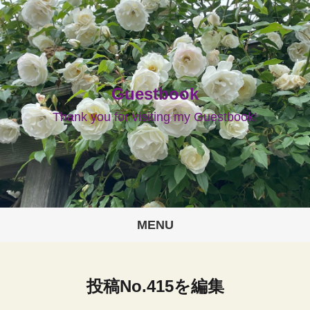
Guestbook
Thank you for visiting my Guestbook!
MENU
投稿No.415を編集