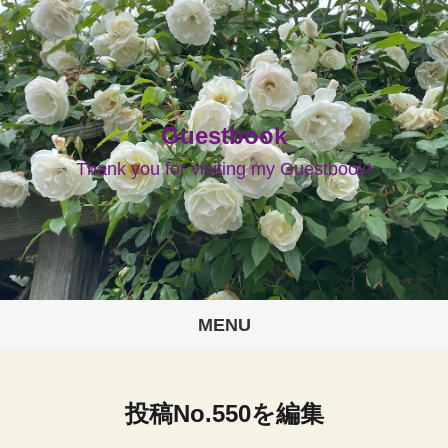
Guestbook
Thank you for visiting my Guestbook!
MENU
投稿No.550を編集