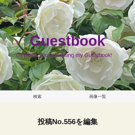
Guestbook
Thank you for visiting my Guestbook!
検索
画像一覧
投稿No.556を編集