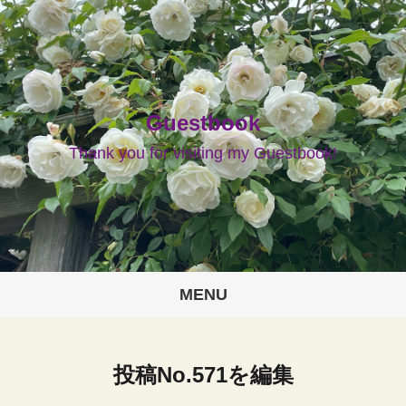
Guestbook
Thank you for visiting my Guestbook!
MENU
投稿No.571を編集