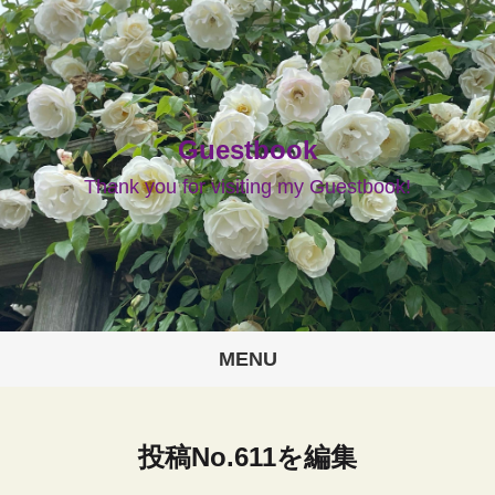
Guestbook
Thank you for visiting my Guestbook!
MENU
投稿No.611を編集