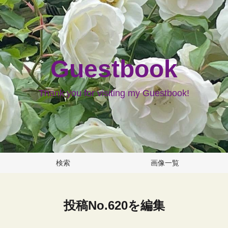
Guestbook
Thank you for visiting my Guestbook!
検索
画像一覧
投稿No.620を編集