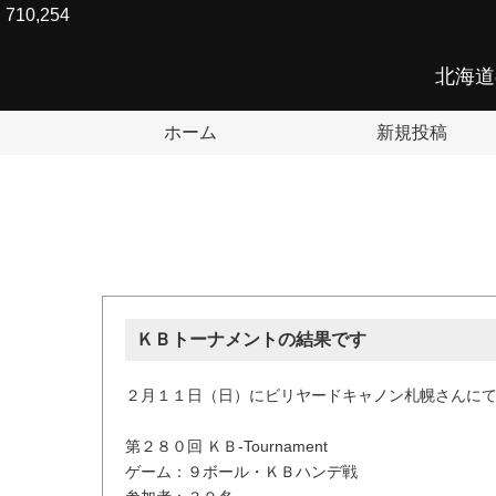
710,254
北海道
ホーム
新規投稿
ＫＢトーナメントの結果です
２月１１日（日）にビリヤードキャノン札幌さんに
第２８０回 ＫＢ-Tournament
ゲーム：９ボール・ＫＢハンデ戦