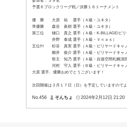
参加者：３９名
予選６ブロックリーグ戦／決勝１６トーナメント
優 勝 大原 祐 選手（Ａ級・ユキタ）
準優勝 森谷 眞樹 選手（Ａ級・ユキタ）
第三位 樋口 貴之 選手（Ａ級・K-BILLAGE/
井野 泰成 選手（Ａ級・Ｖｎａｓ）
五位ﾀｲ 杉谷 真実 選手（Ａ級・ビリヤードキャ
櫛井 俊介 選手（Ａ級・ビリヤードキャノ
祭主 知乃 選手（Ａ級・自遊空間札幌清田
河村 守人 選手（Ｂ級・ビリヤードキャノ
大原 選手、優勝おめでとうございます！
次回開催は３月１７日（日）を予定していますので
No.456
そんちょ
2024年2月12日 21:20