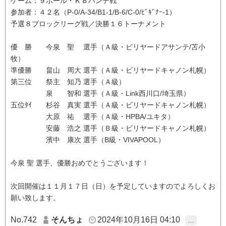
ゲーム：９ボール・ＫＢハンデ戦
参加者：４２名（P-0/A-34/B1-1/B-6/C-0/ﾋﾞｷﾞﾅｰ-1）
予選８ブロックリーグ戦／決勝１６トーナメント
優 勝 今泉 聖 選手（Ａ級・ビリヤードアサンテ/苫小
牧）
準優勝 畠山 周大 選手（Ａ級・ビリヤードキャノン札幌）
第三位 祭主 知乃 選手（Ａ級）
泉 智和 選手（Ａ級・Link西川口/埼玉県）
五位ﾀｲ 杉谷 真実 選手（Ａ級・ビリヤードキャノン札幌）
大原 祐 選手（Ａ級・HPBA/ユキタ）
安藤 浩之 選手（Ｂ級・ビリヤードキャノン札幌）
濱中 康次 選手（B級・VIVAPOOL）
今泉 聖 選手、優勝おめでとうございます！
次回開催は１１月１７日（日）を予定していますのでよろしくお
願い致します。
No.742
そんちょ
2024年10月16日 04:10
…