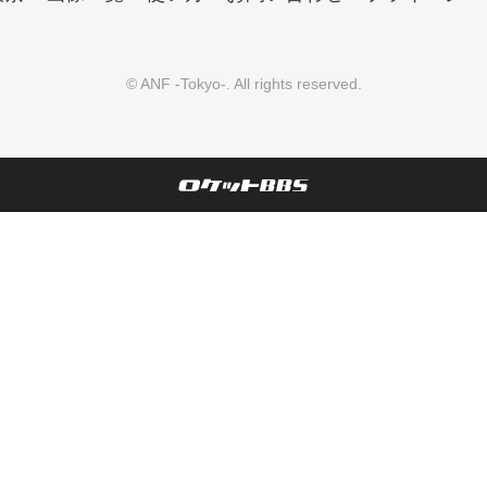
©
ANF -Tokyo-
. All rights reserved.