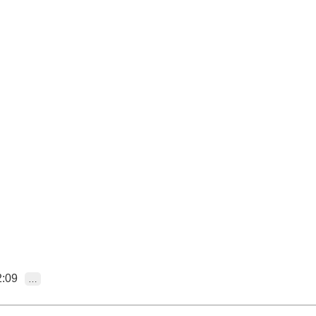
:09
…