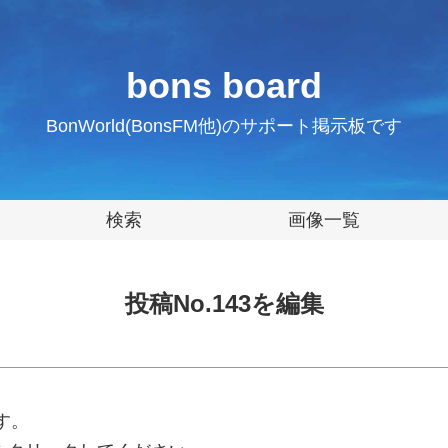
bons board
BonWorld(BonsFM他)のサポート掲示板です
検索
画像一覧
投稿No.143を編集
す。