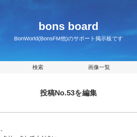
bons board
BonWorld(BonsFM他)のサポート掲示板です
検索
画像一覧
投稿No.53を編集
す。