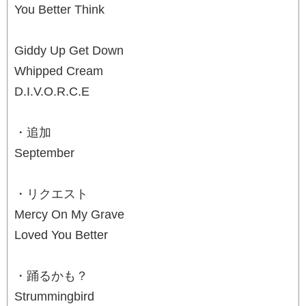
You Better Think
Giddy Up Get Down
Whipped Cream
D.I.V.O.R.C.E
・追加
September
・リクエスト
Mercy On My Grave
Loved You Better
・踊るかも？
Strummingbird