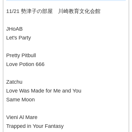
11/21 勢津子の部屋 川崎教育文化会館
JHoAB
Let's Party
Pretty Pitbull
Love Potion 666
Zatchu
Love Was Made for Me and You
Same Moon
Vieni Al Mare
Trapped in Your Fantasy