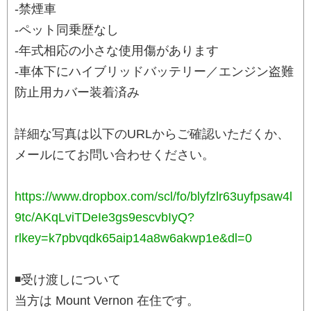
-禁煙車
-ペット同乗歴なし
-年式相応の小さな使用傷があります
-車体下にハイブリッドバッテリー／エンジン盗難
防止用カバー装着済み
詳細な写真は以下のURLからご確認いただくか、
メールにてお問い合わせください。
https://www.dropbox.com/scl/fo/blyfzlr63uyfpsaw4l
9tc/AKqLviTDeIe3gs9escvbIyQ?
rlkey=k7pbvqdk65aip14a8w6akwp1e&dl=0
◾️受け渡しについて
当方は Mount Vernon 在住です。