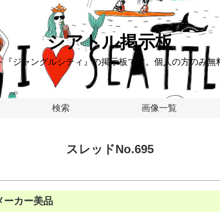
シアトル掲示板
ト『ジャングルシティ』の掲示板です。個人の方のみ無
検索
画像一覧
スレッドNo.695
ムメーカー美品