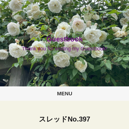
Guestbook
Thank you for visiting my Guestbook!
MENU
スレッドNo.397