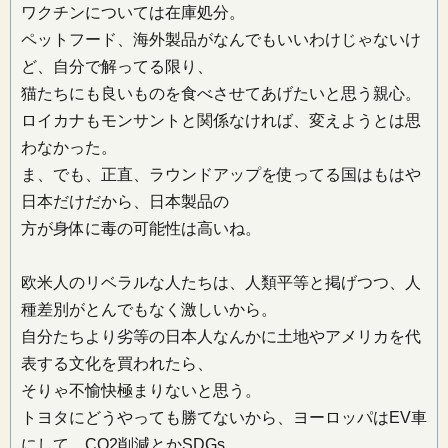
ワクチンについては在庫処分。
ペットフード、海外製品がなんでもいいわけじゃないけ
ど、自分で解ってる限り、
猫たちにも良いものを食べさせてあげたいと思う親心。
ロイカナもモンサントと関係なければ、変えようとは思
わなかった。
ま、でも、正直、ラウンドアップを使ってる国はもはや
日本だけだから、日本製品の
方が身体に毒の可能性は高いね。
欧米人のリベラルな人たちは、人類平等と掲げつつ、人
種差別がとんでもなく激しいから。
自分たちより劣等の日本人なんかに土地やアメリカを代
表する文化を買われたら、
そりゃ不愉快極まりないと思う。
トヨタにどうやっても勝てないから、ヨーロッパはEV車
にして、CO2削減とかSDGs