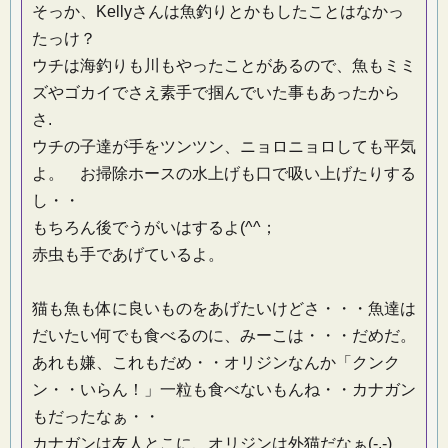
そっか、Kellyさんは魚釣りとかもしたことはなかっ
たっけ？
ウチは海釣りも川もやったことがあるので、魚もミミ
ズやゴカイでさえ素手で掴んでいた事もあったから
さ.
ウチの子達が手をツンツン、ニョロニョロしても平気
よ。 お掃除ホースの水上げも口で吸い上げたりする
し・・
もちろん後でうがいはするよ(^^；
赤虫も手であげているよ。
猫も魚も体に良いものをあげたいけどさ・・・魚達は
だいたい何でも食べるのに、みーこは・・・だめだ。
あれも嫌、これもだめ・・オリジンなんか「クンク
ン・・いらん！」一粒も食べないもんね・・カナガン
もだったなぁ・・
カナガンは友人とこに、オリジンは外猫だなぁ(-.-)