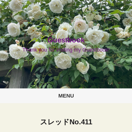
Guestbook
Thank you for visiting my Guestbook!
MENU
スレッドNo.411