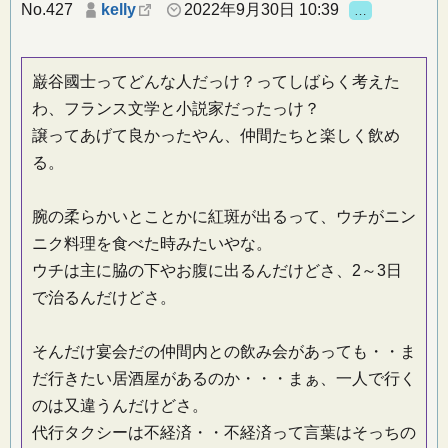
No.427
kelly
2022年9月30日 10:39
…
巌谷國士ってどんな人だっけ？ってしばらく考えた
わ、フランス文学と小説家だったっけ？
譲ってあげて良かったやん、仲間たちと楽しく飲め
る。
腕の柔らかいとことかに紅斑が出るって、ウチがニン
ニク料理を食べた時みたいやな。
ウチは主に脇の下やお腹に出るんだけどさ、2～3日
で治るんだけどさ。
そんだけ宴会だの仲間内との飲み会があっても・・ま
だ行きたい居酒屋があるのか・・・まぁ、一人で行く
のは又違うんだけどさ。
代行タクシーは不経済・・不経済って言葉はそっちの