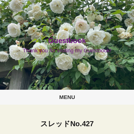
Guestbook
Thank you for visiting my Guestbook!
MENU
スレッドNo.427