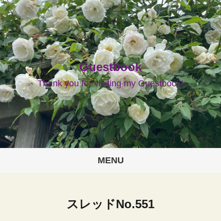
Guestbook
Thank you for visiting my Guestbook!
MENU
スレッドNo.551