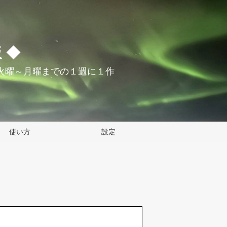
 ◆
火曜～月曜までの１週に１作
使い方
設定