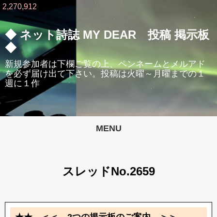
2,270,912
◆ ネット詩誌 MY DEAR 投稿 掲示板
◆
新規参加者は下欄ご覧の上、ペンネームとメルアド
を必ず届け出て下さい。投稿は火曜～月曜までの１
週に１作
MENU
スレッドNo.2659