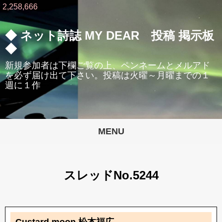
2,258,666
◆ ネット詩誌 MY DEAR 投稿 掲示板
◆
新規参加者は下欄ご覧の上、ペンネームとメルアド
を必ず届け出て下さい。投稿は火曜～月曜までの１
週に１作
MENU
スレッドNo.5244