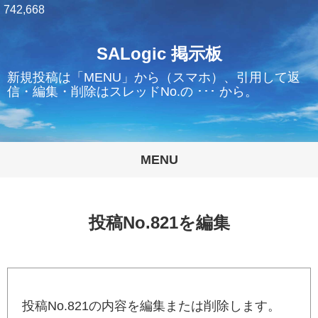
742,668
SALogic 掲示板
新規投稿は「MENU」から（スマホ）、引用して返
信・編集・削除はスレッドNo.の ･･･ から。
MENU
投稿No.821を編集
投稿No.821の内容を編集または削除します。