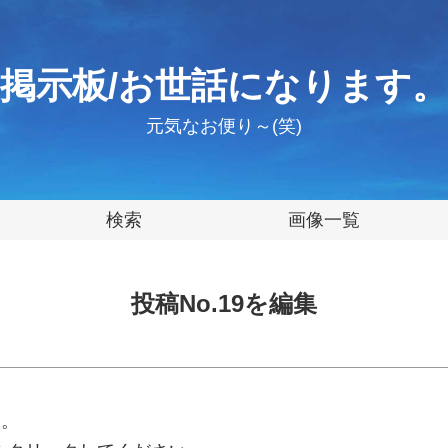
掲示板/お世話になります。
元気なお便り～(笑)
検索
画像一覧
投稿No.19を編集
す。