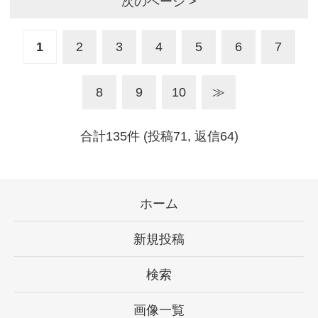
次のページ >
1
2
3
4
5
6
7
8
9
10
≫
合計135件 (投稿71, 返信64)
ホーム
新規投稿
検索
画像一覧