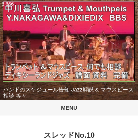
8,866
バンドのスケジュール告知 Jazz解説 & マウスピース
相談 等々
MENU
スレッドNo.10