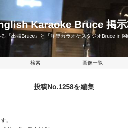
nglish Karaoke Bruce 掲
『出張Bruce』と『洋楽カラオケスタジオBruce in
検索
画像一覧
投稿No.1258を編集
ます。