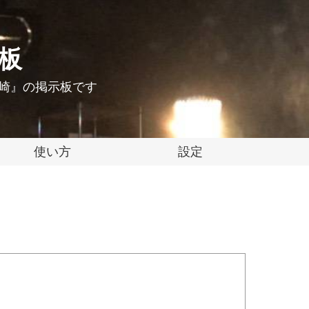
示板
 岡崎』の掲示板です
使い方
設定