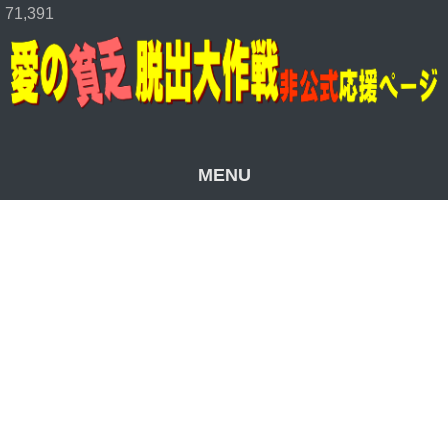
71,391
MENU