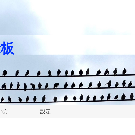
示板
い方
設定