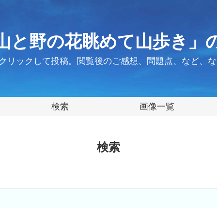
山と野の花眺めて山歩き」
クリックして投稿。閲覧後のご感想、問題点、など、な
検索
画像一覧
検索