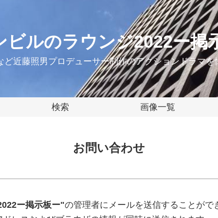
ンビルのラウンジ2022ー掲
ーなど近藤照男プロデューサー制作のアクションドラマを
検索
画像一覧
お問い合わせ
022ー掲示板ー"
の管理者にメールを送信することがで