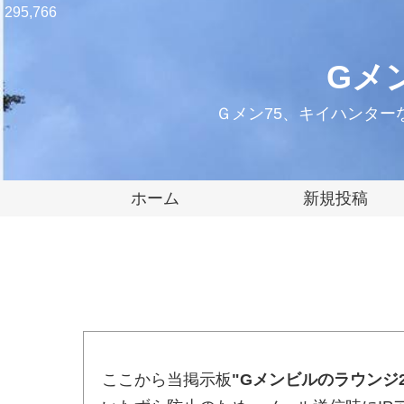
295,766
Gメ
Ｇメン75、キイハンタ
ホーム
新規投稿
ここから当掲示板
"Gメンビルのラウンジ2