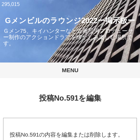
295,015
Gメンビルのラウンジ2022ー掲示板ー
Ｇメン75、キイハンターなど近藤照男プロデューサ
ー制作のアクションドラマを懐かしみ楽しむ場所で
す。
MENU
投稿No.591を編集
投稿No.591の内容を編集または削除します。