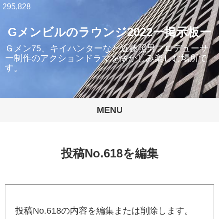
295,828
Gメンビルのラウンジ2022ー掲示板ー
Ｇメン75、キイハンターなど近藤照男プロデューサ
ー制作のアクションドラマを懐かしみ楽しむ場所で
す。
MENU
投稿No.618を編集
投稿No.618の内容を編集または削除します。