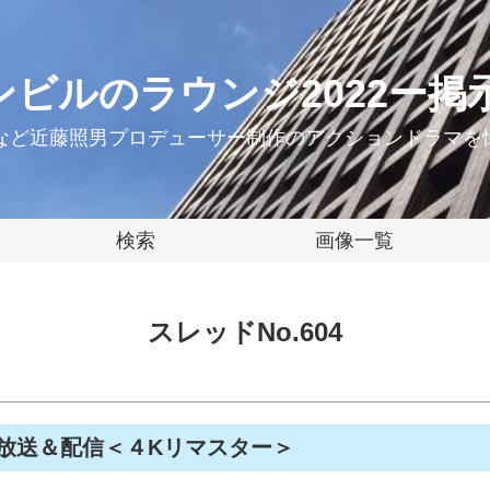
ンビルのラウンジ2022ー掲
ーなど近藤照男プロデューサー制作のアクションドラマを
検索
画像一覧
スレッドNo.604
放送＆配信＜４Kリマスター＞