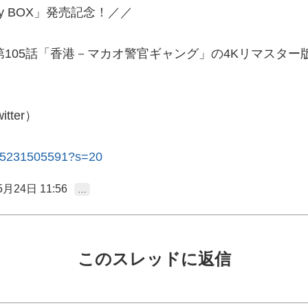
ay BOX」発売記念！／／
105話「香港－マカオ警官ギャング」の4Kリマスター
）
ter）
285231505591?s=20
5月24日 11:56
…
このスレッドに返信