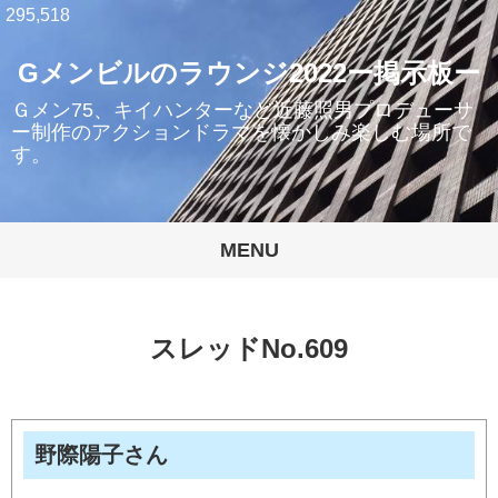
295,518
Gメンビルのラウンジ2022ー掲示板ー
Ｇメン75、キイハンターなど近藤照男プロデューサ
ー制作のアクションドラマを懐かしみ楽しむ場所で
す。
MENU
スレッドNo.609
野際陽子さん