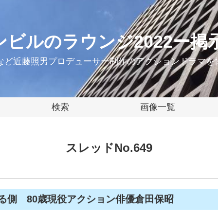
ンビルのラウンジ2022ー掲
ーなど近藤照男プロデューサー制作のアクションドラマを
検索
画像一覧
スレッドNo.649
る側 80歳現役アクション俳優倉田保昭