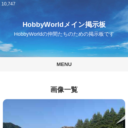
10,747
HobbyWorldメイン掲示板
HobbyWorldの仲間たちのための掲示板です
MENU
画像一覧