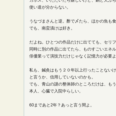
カボス、いただいたら嬉しいけど、鍋と天ぷ
使い道が分からない。
うなづまさんと逆。酢で〆たら、ほかの魚も
でも、南蛮漬けは好き。
だよね。ひとつの作品だけに出てても、セリ
同時に別の作品に出てたら、ものすごいエネ
俳優業って演技力だけじゃなく記憶力が必要
私も、鍼灸はもう２０年以上行ったことない
と言うか、信用していないのかも。
でも、青山の謎の整体師のところだけは、も
本人、心臓で入院中らしい。
60まであと2年？あっと言う間よ。