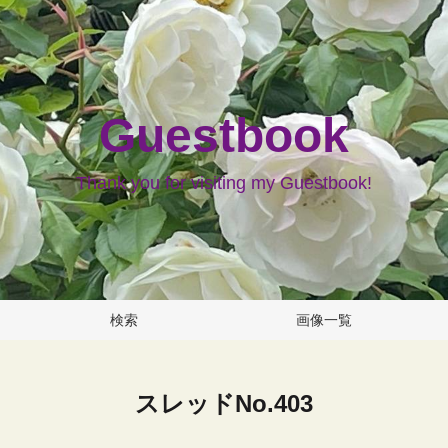
Guestbook
Thank you for visiting my Guestbook!
検索
画像一覧
スレッドNo.403