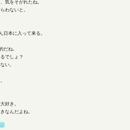
に、気をそがれたね。
もらわないと。
どん日本に入って来る。
的だね。
てるでしょ？
きない。
い。
、大好き。
好きなんだよね。
…