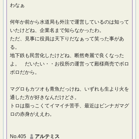
わなぁ
何年か前から水道局も外注で運営しているのは知って
いたけどね、企業名まで知らなかったわ。
ただ、見事に役員は天下りだなぁって笑った事があ
る。
地下鉄も民営化したけどね、断然奇麗で良くなった
よ。 だいたい・・お役所の運営って殿様商売でボロ
ボロだから。
マグロもカツオも青魚だっけね、いずれも生より火を
通した方が好きなんだけどさ。
トロは脂っこくてイマイチ苦手、最近はビンナガマグ
ロの赤身がええわ。
No.405
アルテミス