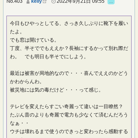
No.403
kelly
2022年9月21日 09:55
…
今日もひやっとしてる、さっき久しぶりに靴下を履い
たよ。
でも窓は開けている。
丁度、半そででもええか？長袖にするかって別れ際だ
わ。 でも明日も半そでにしよう。
最近は被害が局地的なので・・・喜んでええのかどう
かわからんわ。
被災地には気の毒だけど・・・って感じ。
テレビを変えたらすごい奇麗って違いは一目瞭然？
たぶん昔のよりも奇麗で電力も少なくて済むんだろう
なぁ・・
ウチは壊れるまで使うのできっと変わったら感動する