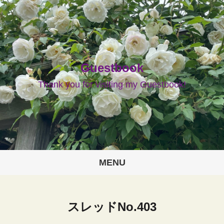
Guestbook
Thank you for visiting my Guestbook!
MENU
スレッドNo.403