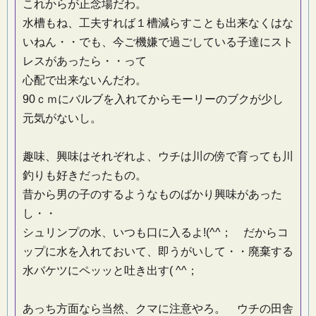
これからが正念場だわ。
水槽もね、工夫すれば１槽減らすことも出来なくはな
いねん・・でも、今ご機嫌で過ごしている子達にスト
レスがあったら・・って
心配で出来ないんだわ。
90ｃｍにバルブを入れてからモーリーのブクが少し
元気がないし。
趣味、興味はそれぞれよ、ウチは川の傍で育っても川
釣りも好きだったもの。
昔から男の子のするようなものばかり興味があった
し・・
シュリンプの水、いつも口に入るよ!(^^； だからコ
ップに水を入れておいて、即うがいして・・廃棄する
水バケツにペッッと吐き出す( ^^；
あっち方面なら当然、クマに注意やろ。 ウチの田舎