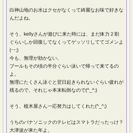
白神山地のお水はクセがなくって綺麗なお味で好きな
んだよね。
そう、kellyさんが遊びに来た時には、まだ体力２割
ぐらいしか回復してなくってゲッソリしててゴメンよ
(ｰｰ;)
今も、無理が効かない。
プールもその頃の半分ぐらい泳いで帰って来てるの
よ。
無理にたくさん泳ぐと翌日起きられないぐらい疲れが
残るので、それじゃ本末転倒なので(^_^;)
そう、植木屋さん一応努力はしてくれた(^_^;)
うちのパナソニックのテレビはスマトラだったっけ？
大津波が来た年よ。