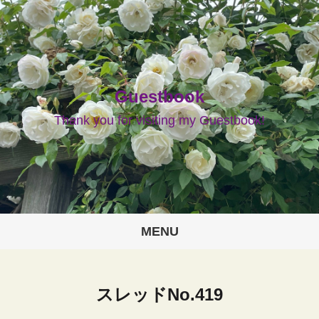
Guestbook
Thank you for visiting my Guestbook!
MENU
スレッドNo.419