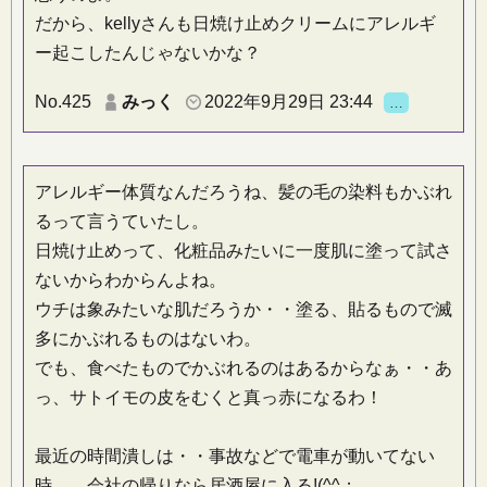
だから、kellyさんも日焼け止めクリームにアレルギ
ー起こしたんじゃないかな？
No.425
みっく
2022年9月29日 23:44
…
アレルギー体質なんだろうね、髪の毛の染料もかぶれ
るって言うていたし。
日焼け止めって、化粧品みたいに一度肌に塗って試さ
ないからわからんよね。
ウチは象みたいな肌だろうか・・塗る、貼るもので滅
多にかぶれるものはないわ。
でも、食べたものでかぶれるのはあるからなぁ・・あ
っ、サトイモの皮をむくと真っ赤になるわ！
最近の時間潰しは・・事故などで電車が動いてない
時。 会社の帰りなら居酒屋に入る!(^^；