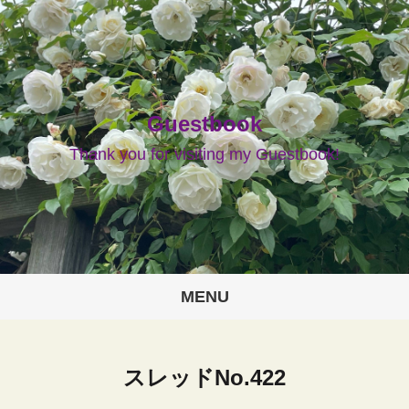
Guestbook
Thank you for visiting my Guestbook!
MENU
スレッドNo.422