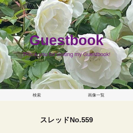
Guestbook
Thank you for visiting my Guestbook!
検索
画像一覧
スレッドNo.559