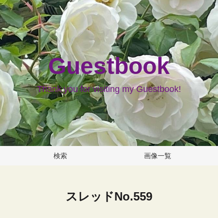
Guestbook
Thank you for visiting my Guestbook!
検索
画像一覧
スレッドNo.559