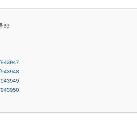
号33
le/943947
le/943948
le/943949
le/943950