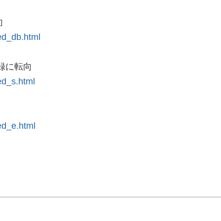
向
ed_db.html
録に転向
ed_s.html
ed_e.html