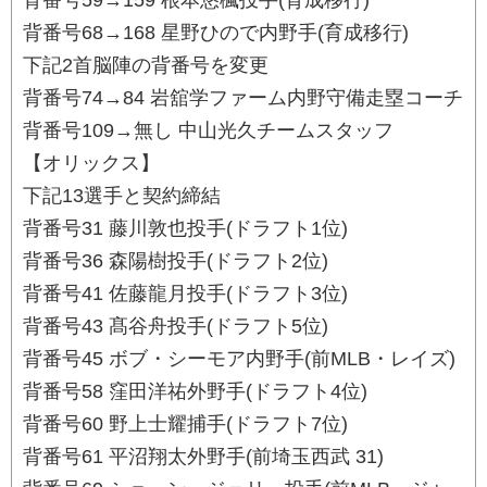
背番号59→159 根本悠楓投手(育成移行)
背番号68→168 星野ひので内野手(育成移行)
下記2首脳陣の背番号を変更
背番号74→84 岩舘学ファーム内野守備走塁コーチ
背番号109→無し 中山光久チームスタッフ
【オリックス】
下記13選手と契約締結
背番号31 藤川敦也投手(ドラフト1位)
背番号36 森陽樹投手(ドラフト2位)
背番号41 佐藤龍月投手(ドラフト3位)
背番号43 髙谷舟投手(ドラフト5位)
背番号45 ボブ・シーモア内野手(前MLB・レイズ)
背番号58 窪田洋祐外野手(ドラフト4位)
背番号60 野上士耀捕手(ドラフト7位)
背番号61 平沼翔太外野手(前埼玉西武 31)