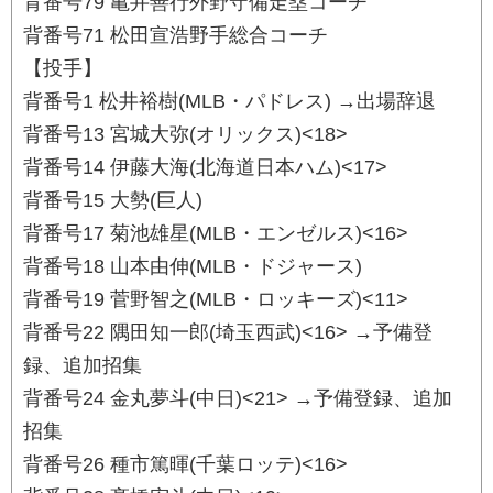
背番号79 亀井善行外野守備走塁コーチ
背番号71 松田宣浩野手総合コーチ
【投手】
背番号1 松井裕樹(MLB・パドレス) →出場辞退
背番号13 宮城大弥(オリックス)<18>
背番号14 伊藤大海(北海道日本ハム)<17>
背番号15 大勢(巨人)
背番号17 菊池雄星(MLB・エンゼルス)<16>
背番号18 山本由伸(MLB・ドジャース)
背番号19 菅野智之(MLB・ロッキーズ)<11>
背番号22 隅田知一郎(埼玉西武)<16> →予備登
録、追加招集
背番号24 金丸夢斗(中日)<21> →予備登録、追加
招集
背番号26 種市篤暉(千葉ロッテ)<16>