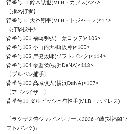
背番号51 鈴木誠也(MLB・カブス)<27>
【指名打者】
背番号16 大谷翔平(MLB・ドジャース)<17>
《打撃投手》
背番号101 福嶋明弘(千葉ロッテ)<106>
背番号102 小山内大和(阪神)<105>
背番号103 岸健太郎(ソフトバンク)<114>
背番号104 余聖傑(横浜DeNA)<113>
《ブルペン捕手》
背番号106 髙城俊人(横浜DeNA)<137>
《アドバイザー》
背番号11 ダルビッシュ有投手(MLB・パドレス)
『ラグザス侍ジャパンシリーズ2026宮崎(対福岡ソ
フトバンク)』