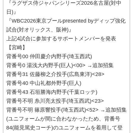
『ラグザス侍ジャパンシリーズ2026名古屋(対中
日)』
『WBC2026東京プールpresented byディップ強化
試合(対オリックス、阪神)』
上記4試合に参加するサポートメンバーを発表
【宮崎】
背番号00 仲田慶介内野手(埼玉西武)
背番号0 湯浅大内野手(巨人)<00> →追加招集
背番号31 佐藤柳之介投手(広島東洋)<28>
背番号40 中山礼都外野手(巨人)
背番号43 石垣勝海内野手(千葉ロッテ)
背番号不明 糸川亮太投手(埼玉西武)<23>
背番号不明 篠原響投手(埼玉西武)<52> →追加招集
(ユニフォームが間に合わなかったため、背番号
84(能見篤史コーチ)のユニフォームを着用して登