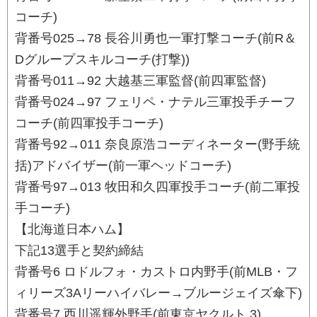
コーチ)
背番号025→78 長谷川勇也一軍打撃コーチ(前R＆
Dグループスキルコーチ(打撃))
背番号011→92 大越基三軍監督(前四軍監督)
背番号024→97 フェリペ・ナテル三軍投手チーフ
コーチ(前四軍投手コーチ)
背番号92→011 奈良原浩コーディネーター(野手統
括)アドバイザー(前一軍ヘッドコーチ)
背番号97→013 牧田和久四軍投手コーチ(前二軍投
手コーチ)
【北海道日本ハム】
下記13選手と契約締結
背番号6 ロドルフォ・カストロ内野手(前MLB・フ
ィリーズ3Aリーハイバレー→ブルージェイズ傘下)
背番号7 西川遥輝外野手(前東京ヤクルト 3)