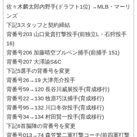
佐々木麟太郎内野手(ドラフト1位) →MLB・マーリ
ンズ
下記3スタッフと契約締結
背番号203 山口覚貴打撃投手(前独立L・石狩投手
16)
背番号206 加藤晴空ブルペン捕手(前捕手 151)
背番号207 大澤諭S&C
下記5選手の背番号を変更
背番号26→19 大津亮介投手
背番号59→120 長谷川威展投手(育成移行)
背番号22→130 牧原巧汰捕手(育成移行)
背番号95→132 川口冬弥投手(育成移行)
背番号34→134 村田賢一投手(育成移行)
下記6首脳陣の背番号を変更
背番号013→74 森笠繁二軍打撃コーチ(前四軍打撃