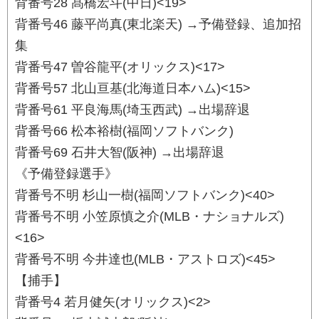
背番号28 髙橋宏斗(中日)<19>
背番号46 藤平尚真(東北楽天) →予備登録、追加招
集
背番号47 曽谷龍平(オリックス)<17>
背番号57 北山亘基(北海道日本ハム)<15>
背番号61 平良海馬(埼玉西武) →出場辞退
背番号66 松本裕樹(福岡ソフトバンク)
背番号69 石井大智(阪神) →出場辞退
《予備登録選手》
背番号不明 杉山一樹(福岡ソフトバンク)<40>
背番号不明 小笠原慎之介(MLB・ナショナルズ)
<16>
背番号不明 今井達也(MLB・アストロズ)<45>
【捕手】
背番号4 若月健矢(オリックス)<2>