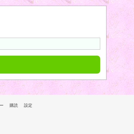
ー
購読
設定