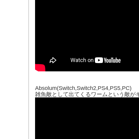
Absolum(Switch,Switch2,PS4,PS5,PC)
雑魚敵として出てくるワームという敵が