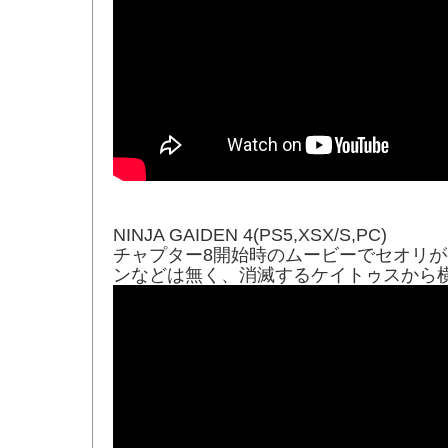
NINJA GAIDEN 4(PS5,XSX/S,PC)
チャプター8開始時のムービーでセオリが
ンなどは無く、消滅するケイトゥスから