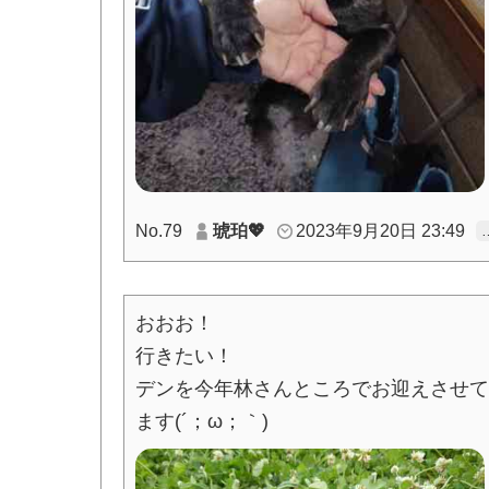
No.79
琥珀💖
2023年9月20日 23:49
おおお！
行きたい！
デンを今年林さんところでお迎えさせて
ます(´；ω；｀)