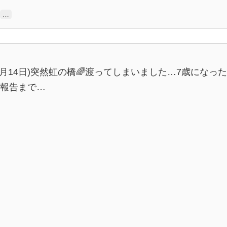
…
月14日)突然虹の橋🌈渡ってしまいました…7歳になっ
報告まで…