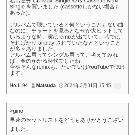
私も随分 CD Maxi Single やら Cassette Maxi
Single を買いました (cassetteしかない場合も
あった)。
アルバムで聴いていると何ということもない曲
なのに、チャートを見るとなぜか大ヒットして
いるような時、実はremixが出ていて、巷では
そればかり airplay されていたなどということ
が多々ありました。
アルバム買ってシングル買って、考えてみれ
ば、金のかかる時代でしたね。
今やそんなremixも、たいていはYouTubeで聴け
ます。
No.1194
Matsuda
2024年3月31日 15:45
…
>gino
早速のセットリストをどうもありがとうござい
ました。