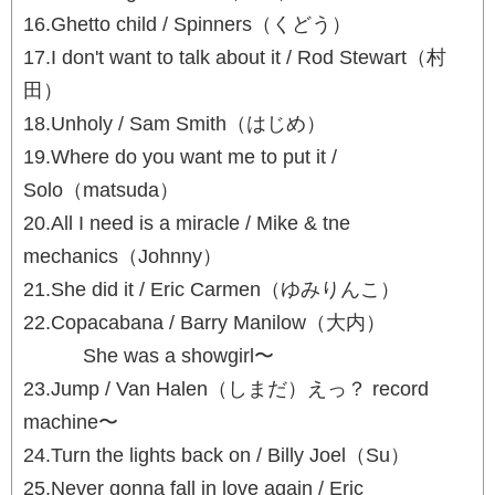
16.Ghetto child / Spinners（くどう）
17.I don't want to talk about it / Rod Stewart（村
田）
18.Unholy / Sam Smith（はじめ）
19.Where do you want me to put it /
Solo（matsuda）
20.All I need is a miracle / Mike & tne
mechanics（Johnny）
21.She did it / Eric Carmen（ゆみりんこ）
22.Copacabana / Barry Manilow（大内）
She was a showgirl〜
23.Jump / Van Halen（しまだ）えっ？ record
machine〜
24.Turn the lights back on / Billy Joel（Su）
25.Never gonna fall in love again / Eric