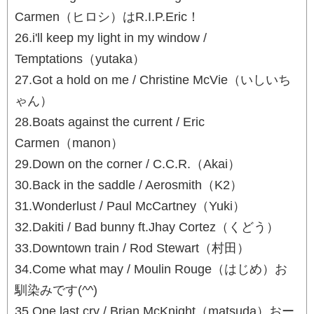
Carmen（ヒロシ）はR.I.P.Eric！
26.i'll keep my light in my window /
Temptations（yutaka）
27.Got a hold on me / Christine McVie（いしいち
ゃん）
28.Boats against the current / Eric
Carmen（manon）
29.Down on the corner / C.C.R.（Akai）
30.Back in the saddle / Aerosmith（K2）
31.Wonderlust / Paul McCartney（Yuki）
32.Dakiti / Bad bunny ft.Jhay Cortez（くどう）
33.Downtown train / Rod Stewart（村田）
34.Come what may / Moulin Rouge（はじめ）お
馴染みです(^^)
35.One last cry / Brian McKnight（matsuda）おー