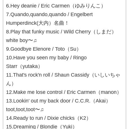
6.Hey deanie / Eric Carmen（ゆみりんこ）
7.Quando,quando,quando / Engelbert
Humperdinck(大内）名曲！
8.Play that funky music / Wild Cherry（しまだ）
white boy〜♫
9.Goodbye Elenore / Toto（Su）
10.Have you seen my baby / Ringo
Starr（yutaka）
11.That's rock'n roll / Shaun Cassidy（いしいちゃ
ん）
12.Make me lose control / Eric Carmen（manon）
13.Lookin' out my back door / C.C.R.（Akai）
toot,toot,toot〜♫
14.Ready to run / Dixie chicks（K2）
15.Dreaming / Blondie（Yuki）