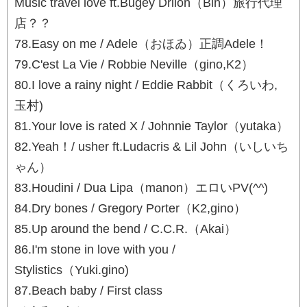
Music travel love ft.Bugey Drilon（Bin）旅行代理
店？？
78.Easy on me / Adele（おほゐ）正調Adele！
79.C'est La Vie / Robbie Neville（gino,K2）
80.I love a rainy night / Eddie Rabbit（くろいわ,
玉村)
81.Your love is rated X / Johnnie Taylor（yutaka）
82.Yeah！/ usher ft.Ludacris & Lil John（いしいち
ゃん）
83.Houdini / Dua Lipa（manon）エロいPV(^^)
84.Dry bones / Gregory Porter（K2,gino）
85.Up around the bend / C.C.R.（Akai）
86.I'm stone in love with you /
Stylistics（Yuki.gino)
87.Beach baby / First class