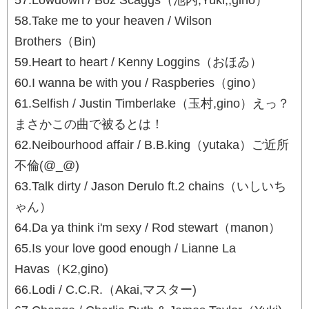
57.Lowdown / Boz Scaggs（池内,Yuki,,gino）
58.Take me to your heaven / Wilson
Brothers（Bin)
59.Heart to heart / Kenny Loggins（おほゐ）
60.I wanna be with you / Raspberies（gino）
61.Selfish / Justin Timberlake（玉村,gino）えっ？
まさかこの曲で被るとは！
62.Neibourhood affair / B.B.king（yutaka）ご近所
不倫(@_@)
63.Talk dirty / Jason Derulo ft.2 chains（いしいち
ゃん）
64.Da ya think i'm sexy / Rod stewart（manon）
65.Is your love good enough / Lianne La
Havas（K2,gino)
66.Lodi / C.C.R.（Akai,マスター)