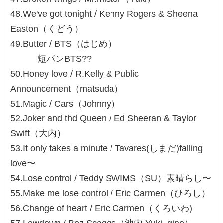
48.We've got tonight / Kenny Rogers & Sheena
Easton（くどう）
49.Butter / BTS（はじめ）
短パンBTS??
50.Honey love / R.Kelly & Public
Announcement（matsuda）
51.Magic / Cars（Johnny）
52.Joker and thd Queen / Ed Sheeran & Taylor
Swift（大内）
53.It only takes a minute / Tavares(しまだ)falling
love〜
54.Lose control / Teddy SWIMS（SU）素晴らし〜
55.Make me lose control / Eric Carmen（ひろし）
56.Change of heart / Eric Carmen（くろいわ)