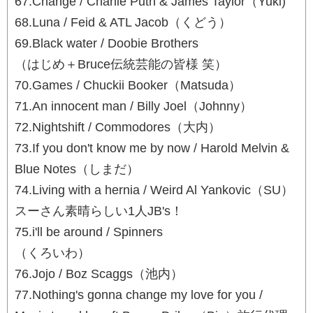
67.Change / Charlie Puth & James Taylor（Yuki)
68.Luna / Feid & ATL Jacob（くどう）
69.Black water / Doobie Brothers
（はじめ＋Bruce伝統芸能の皆様 笑）
70.Games / Chuckii Booker（Matsuda）
71.An innocent man / Billy Joel（Johnny）
72.Nightshift / Commodores（大内）
73.If you don't know me by now / Harold Melvin &
Blue Notes（しまだ）
74.Living with a hernia / Weird Al Yankovic（SU）
スーさん素晴らしい1人JB's！
75.i'll be around / Spinners
（くろいわ）
76.Jojo / Boz Scaggs（池内）
77.Nothing's gonna change my love for you /