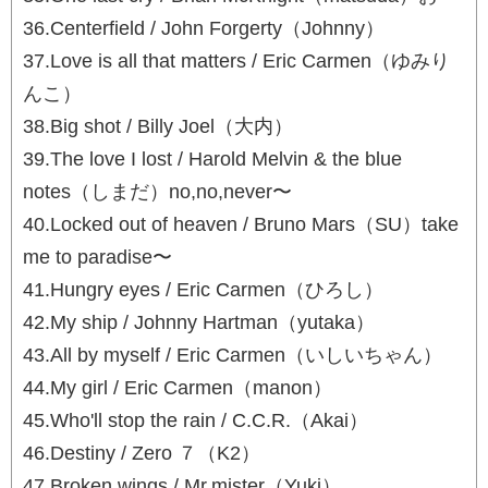
36.Centerfield / John Forgerty（Johnny）
37.Love is all that matters / Eric Carmen（ゆみり
んこ）
38.Big shot / Billy Joel（大内）
39.The love I lost / Harold Melvin & the blue
notes（しまだ）no,no,never〜
40.Locked out of heaven / Bruno Mars（SU）take
me to paradise〜
41.Hungry eyes / Eric Carmen（ひろし）
42.My ship / Johnny Hartman（yutaka）
43.All by myself / Eric Carmen（いしいちゃん）
44.My girl / Eric Carmen（manon）
45.Who'll stop the rain / C.C.R.（Akai）
46.Destiny / Zero ７（K2）
47.Broken wings / Mr.mister（Yuki）