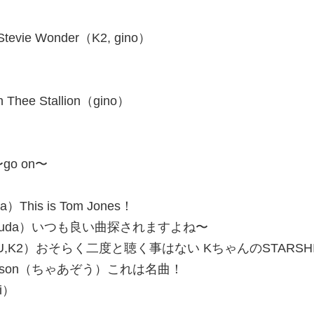
ft.Stevie Wonder（K2, gino）
ん）
gan Thee Stallion（gino）
〜go on〜
taka）This is Tom Jones！
nfire（matsuda）いつも良い曲探されますよね〜
Starship（SU,K2）おそらく二度と聴く事はない KちゃんのSTARSH
 Joe Jackson（ちゃあぞう）これは名曲！
ai）