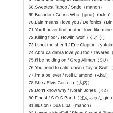
68.Sweetest Taboo / Sade（manon）
69.Busrider / Guess Who（gino）rockin'
70.Lala means I love you / Delfonics（Bi
71.You'll never find another love lik
72.Killing floor / Howlin' wolf（くどう）
73.I shot the sheriff / Eric Clapton（yuta
74.Abra-ca-dabra love you too / Tavar
75.I'l be holding on / Greg Allman（SU）
76.You need to calm down / Taylor 
77.i'm a believer / Neil Diamond（Akai）
78.She / Elvis Costello（大内）
79.Don't know why / Norah Jones（K2）
80.Finest / S.O.S Band（ばんちゃん,gin
81.illusion / Dua Lipa（manon）