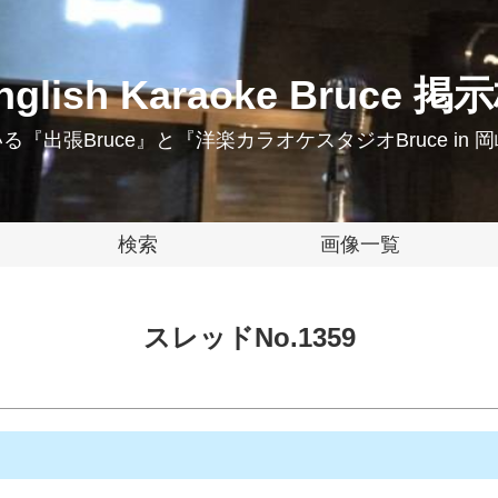
nglish Karaoke Bruce 掲
『出張Bruce』と『洋楽カラオケスタジオBruce in
検索
画像一覧
スレッドNo.1359