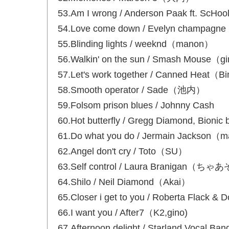
53.Am I wrong / Anderson Paak ft.
54.Love come down / Evelyn cham
55.Blinding lights / weeknd（manon）
56.Walkin' on the sun / Smash Mou
57.Let's work together / Canned
58.Smooth operator / Sade（池内）
59.Folsom prison blues / Johnny Cash
60.Hot butterfly / Gregg Diamond, Bionic
61.Do what you do / Jermain Jackson（
62.Angel don't cry / Toto（SU）
63.Self control / Laura Bra
64.Shilo / Neil Diamond（Akai）
65.Closer i get to you / Roberta Flac
66.I want you / After7（K2,gino)
67.Afternoon delight / Starland 