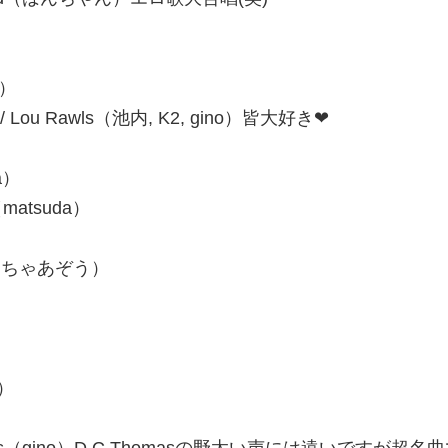
！
n）
e mine / Lou Rawls（池内, K2, gino）皆大好き❤
ka）
es（matsuda）
Swift（ちゃあぞう）
o）