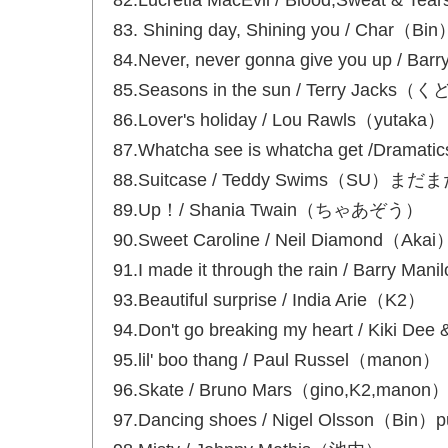
82.Lucretia MacEvil / Blood,Sw
83. Shining day, Shining you / Char（Bin
84.Never, never gonna give you up / B
85.Seasons in the sun / Terry Jacks
86.Lover's holiday / Lou Rawls（yutaka）
87.Whatcha see is whatcha get /Dra
88.Suitcase / Teddy Swims（SU）ま
89.Up！/ Shania Twain（ちゃあぞう）
90.Sweet Caroline / Neil Diamond（Akai
91.I made it through the rain / Barry 
93.Beautiful surprise / India Arie（K2）
94.Don't go breaking my heart / Kik
95.lil' boo thang / Paul Russel（manon）
96.Skate / Bruno Mars（gino,K2,manon
97.Dancing shoes / Nigel Olsson（Bin）p