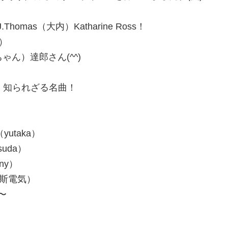
 /B.J.Thomas（大内）Katharine Ross！
2）
y（ばんちゃん）達郎さん(^^)
cat（gino）知られざる名曲！
on（yutaka）
tsuda）
nny）
zy（瓦斯電気）
い〜
）