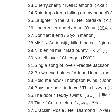
23.Cherry,cherry / Neil Diamond（Akai）
24.Raindrops keep falling on my head
25.Laughter in the rain / Neil Sedaka（K
26.Undercover angel / Alan O'da
27.Don't let it end / Styx（manon）
28.Misfit / Curiousijty killed the 
29.Ni bien Ni mal / Bad bunny（くどう）
30.No tell lover / Chicago（RYO）
31.Sing a song of love / Freddie Jacks
32.Brown eyed blues / Adrian Hood（ma
33.Hold me now / Thompson twins（Joh
34.Boys are back in town / Thin Liz
35.The door / Teddy swims（SU）上手
36.Time / Culture club（ちゃあぞう）
37.Cracklin' Rosie / Neil Diamond（Akai