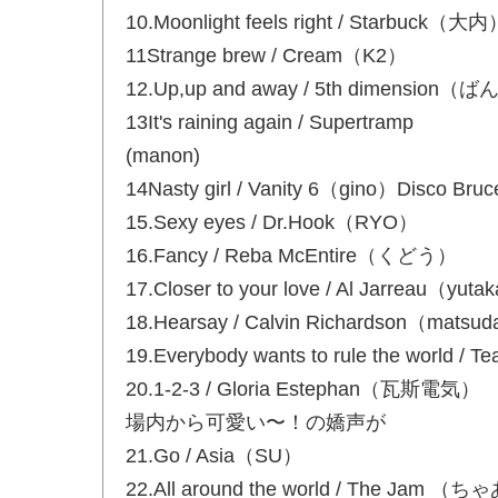
10.Moonlight feels right / Starbuck（大
11Strange brew / Cream（K2）
12.Up,up and away / 5th di
13It's raining again / Supertramp
(manon)
14Nasty girl / Vanity 6（gino）Disco 
15.Sexy eyes / Dr.Hook（RYO）
16.Fancy / Reba McEntire（くどう）
17.Closer to your love / Al Jarreau（yuta
18.Hearsay / Calvin Richardson（matsu
19.Everybody wants to rule the world / T
20.1-2-3 / Gloria Estephan（瓦斯電気
場内から可愛い〜！の嬌声が
21.Go / Asia（SU）
22.All around the world / Th