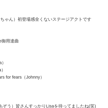
内）
mension（ばんちゃん）初登場感全くないステージアクトです
Bruce御用達曲
ka）
da）
ears for fears（Johnny）
）
e Jam （ちゃあぞう）皆さんすっかりLisaを待ってましたね(笑)