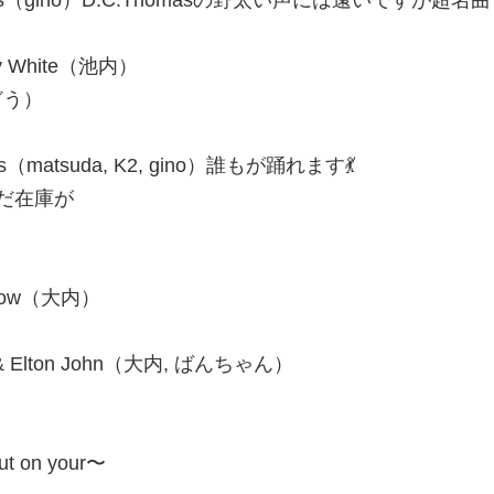
eat & Tears（gino）D.C.Thomasの野太い声には遠いですが超名
）
arry White（池内）
（くどう）
matics（matsuda, K2, gino）誰もが踊れます💃
だまだ在庫が
）
Manilow（大内）
i Dee & Elton John（大内, ばんちゃん）
）
ut on your〜