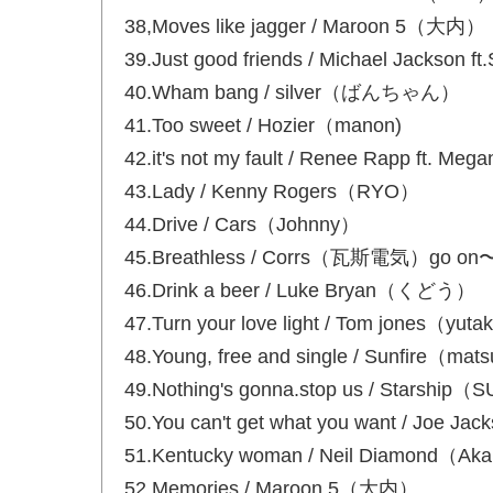
38,Moves like jagger / Maroon 5（大内）
39.Just good friends / Michael Jackson 
40.Wham bang / silver（ばんちゃ
41.Too sweet / Hozier（manon)
42.it's not my fault / Renee Rapp ft. Me
43.Lady / Kenny Rogers（RYO）
44.Drive / Cars（Johnny）
45.Breathless / Corrs（瓦斯電気）go on
46.Drink a beer / Luke Bryan（くどう）
47.Turn your love light / Tom jones（yu
48.Young, free and single / Su
49.Nothing's gonna.stop us / 
50.You can't get what you want /
51.Kentucky woman / Neil Diamond（Ak
52.Memories / Maroon 5（大内）