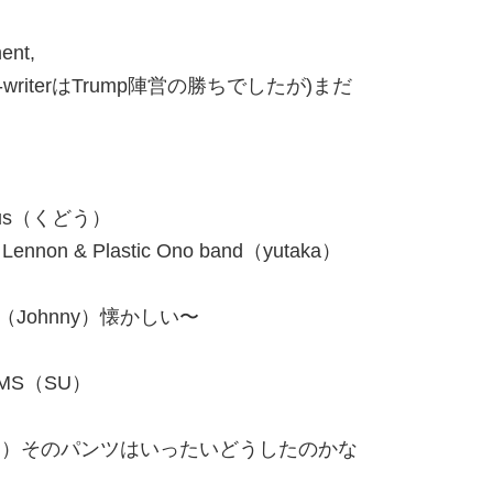
nt,
eech-writerはTrump陣営の勝ちでしたが)まだ
 Cyrus（くどう）
ohn Lennon & Plastic Ono band（yutaka）
e news（Johnny）懐かしい〜
 SWIMS（SU）
IA（ちゃあぞう）そのパンツはいったいどうしたのかな