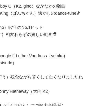
 ScHoolboy Q（K2, gino）なかなかの難曲
pagne King（ばんちゃん）懐かしのdance-tune🎵
se（gino）97年のNo.1ヒット
 Heat（Bin）相変わらずの嬉しい動画🎥
 boogie ft.Luther Vandross（yutaka)
matsuda）
nigan（ちゃあぞう）残念ながら若くして亡くなりましたね
k & Donny Hathaway（大内,K2）
Vocal Band（ばんちやん）エロ歌大合唱(笑)